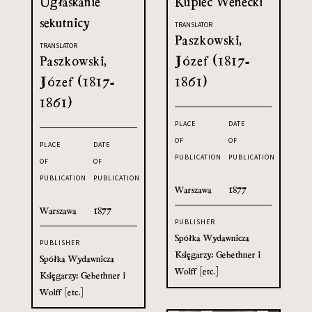
Ugłaskanie
Kupiec Wenecki
sekutnicy
TRANSLATOR
Paszkowski,
TRANSLATOR
Paszkowski,
Józef (1817-
Józef (1817-
1861)
1861)
PLACE
DATE
OF
OF
PLACE
DATE
PUBLICATION
PUBLICATION
OF
OF
PUBLICATION
PUBLICATION
Warszawa
1877
Warszawa
1877
PUBLISHER
Spółka Wydawnicza
PUBLISHER
Księgarzy: Gebethner i
Spółka Wydawnicza
Wolff [etc.]
Księgarzy: Gebethner i
Wolff [etc.]