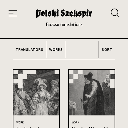
Works
Translators
Translations
About the Project
Team
Contact
Index
20th and 21st century module
Browse translations
TRANSLATORS
WORKS
SORT
WORK
WORK