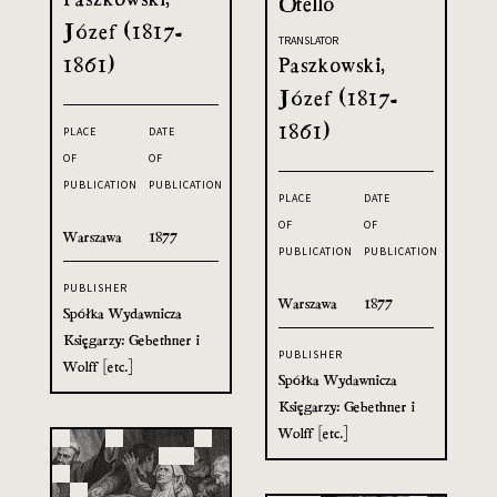
Otello
Józef (1817-
TRANSLATOR
1861)
Paszkowski,
Józef (1817-
1861)
PLACE
DATE
OF
OF
PUBLICATION
PUBLICATION
PLACE
DATE
OF
OF
Warszawa
1877
PUBLICATION
PUBLICATION
PUBLISHER
Warszawa
1877
Spółka Wydawnicza
Księgarzy: Gebethner i
PUBLISHER
Wolff [etc.]
Spółka Wydawnicza
Księgarzy: Gebethner i
Wolff [etc.]