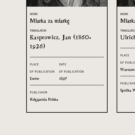
WORK
WORK
Miarka za miarkę
Miark
TRANSLATOR
TRANSLATO
Kasprowicz, Jan (1860-
Ulric
1926)
PLACE
OF PUBLI
PLACE
DATE
Warszaw
OF PUBLICATION
OF PUBLICATION
Lwów
1897
PUBLISH
Spółka W
PUBLISHER
Księgarnia Polska