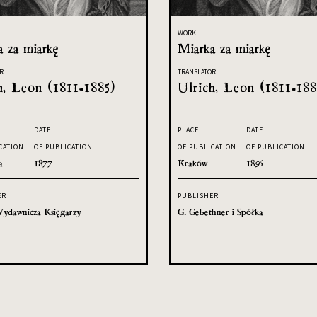
WORK
a za miarkę
Miarka za miarkę
R
TRANSLATOR
h, Leon (1811-1885)
Ulrich, Leon (1811-188
DATE
PLACE
DATE
CATION
OF PUBLICATION
OF PUBLICATION
OF PUBLICATION
a
1877
Kraków
1895
ER
PUBLISHER
ydawnicza Księgarzy
G. Gebethner i Spółka