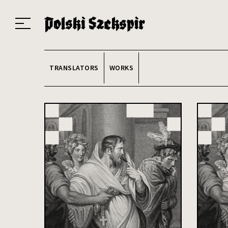
Works
Translators
Translations
About the Project
Team
Contact
Index
20
TRANSLATORS
WORKS