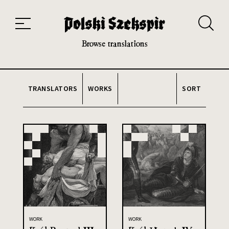
Works
Translators
Translations
About the Project
Team
Contact
Index
20th and 21st century module
Browse translations
TRANSLATORS
WORKS
SORT
WORK
WORK