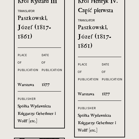
Król Ryszard III
Król Henryk IV.
Część pierwsza
TRANSLATOR
Paszkowski,
TRANSLATOR
Józef (1817-
Paszkowski,
1861)
Józef (1817-
1861)
PLACE
DATE
OF
OF
PLACE
DATE
PUBLICATION
PUBLICATION
OF
OF
PUBLICATION
PUBLICATION
Warszawa
1877
Warszawa
1877
PUBLISHER
Spółka Wydawnicza
PUBLISHER
Księgarzy: Gebethner i
Spółka Wydawnicza
Wolff [etc.]
Księgarzy: Gebethner i
Wolff [etc.]