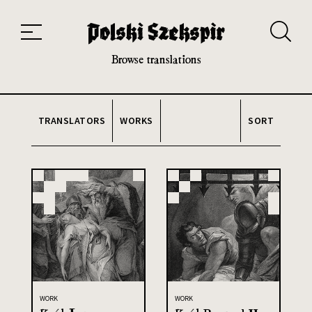
Works
Translators
Translations
About the Project
Team
Contact
Index
20th and 21st century module
Browse translations
TRANSLATORS
WORKS
SORT
WORK
WORK