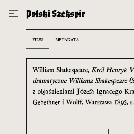
Works
Translators
Translations
About the Project
Team
Contact
Index
20
FILES
METADATA
William Shakespeare,
Król Henryk VI
dramatyczne Williama Shakespeare (
z objaśnieniami Józefa Ignacego Kra
Gebethner i Wolff, Warszawa 1895, s