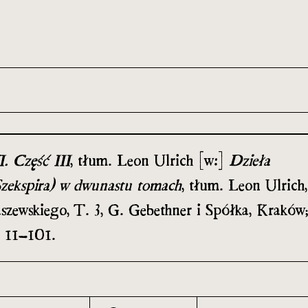
th and 21st century module
. Część III
, tłum. Leon Ulrich [w:]
Dzieła
Szekspira) w dwunastu tomach
, tłum. Leon Ulrich,
szewskiego, T. 3, G. Gebethner i Spółka, Kraków;
. 11–101.