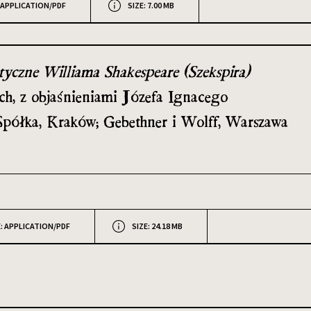
 APPLICATION/PDF
SIZE: 7.00 MB
yczne Williama Shakespeare (Szekspira)
ch, z objaśnieniami Józefa Ignacego
 Spółka, Kraków; Gebethner i Wolff, Warszawa
: APPLICATION/PDF
SIZE: 24.18 MB