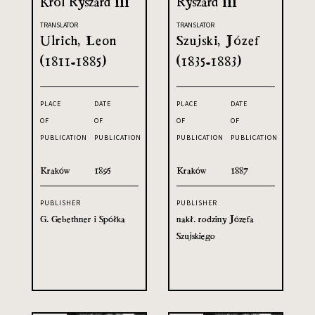
Król Ryszard III
Ryszard III
TRANSLATOR
TRANSLATOR
Ulrich, Leon
Szujski, Józef
(1811-1885)
(1835-1883)
PLACE
DATE
PLACE
DATE
OF
OF
OF
OF
PUBLICATION
PUBLICATION
PUBLICATION
PUBLICATION
Kraków
1895
Kraków
1887
PUBLISHER
PUBLISHER
G. Gebethner i Spółka
nakł. rodziny Józefa
Szujskiego