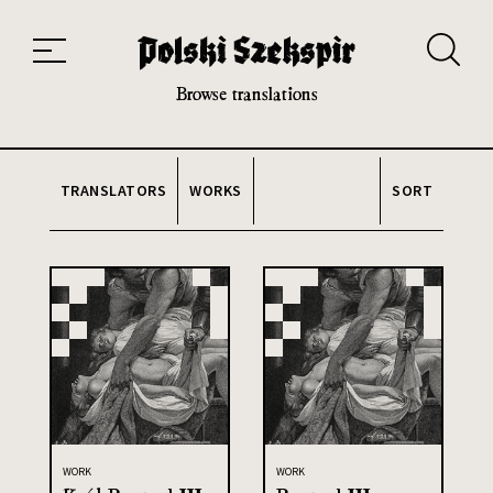
Works
Translators
Translations
About the Project
Team
Contact
Index
20th and 21st century module
Browse translations
TRANSLATORS
WORKS
SORT
WORK
WORK