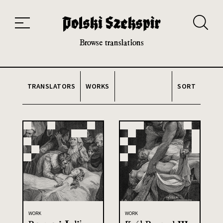
Works
Translators
Translations
About the Project
Team
Contact
Index
20th and 21st century module
Browse translations
TRANSLATORS
WORKS
SORT
WORK
WORK