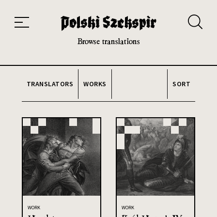
Works
Translators
Translations
About the Project
Team
Contact
Index
20th and 21st century module
Browse translations
TRANSLATORS
WORKS
SORT
WORK
WORK