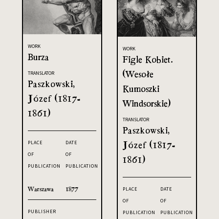
WORK
WORK
Burza
Figle Kobiet.
(Wesołe
TRANSLATOR
Paszkowski,
Kumoszki
Józef (1817-
Windsorskie)
1861)
TRANSLATOR
Paszkowski,
Józef (1817-
PLACE
DATE
OF
OF
1861)
PUBLICATION
PUBLICATION
Warszawa
1877
PLACE
DATE
OF
OF
PUBLISHER
PUBLICATION
PUBLICATION