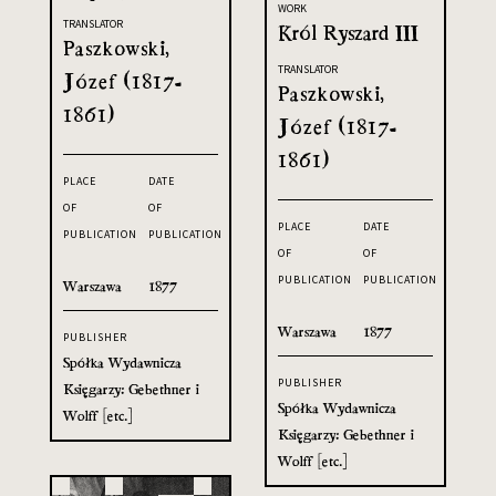
WORK
TRANSLATOR
Król Ryszard III
Paszkowski,
TRANSLATOR
Józef (1817-
Paszkowski,
1861)
Józef (1817-
1861)
PLACE
DATE
OF
OF
PLACE
DATE
PUBLICATION
PUBLICATION
OF
OF
PUBLICATION
PUBLICATION
Warszawa
1877
Warszawa
1877
PUBLISHER
Spółka Wydawnicza
PUBLISHER
Księgarzy: Gebethner i
Spółka Wydawnicza
Wolff [etc.]
Księgarzy: Gebethner i
Wolff [etc.]