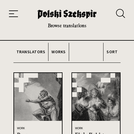
Works
Translators
Translations
About the Project
Team
Contact
Index
20th and 21st century module
Browse translations
TRANSLATORS
WORKS
SORT
WORK
WORK