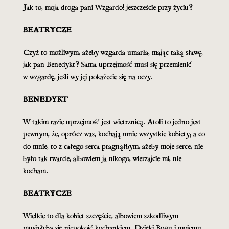
Jak to, moja droga pani Wzgardo! jeszczeście przy życiu?
BEATRYCZE
Czyż to możliwym, ażeby wzgarda umarła, mając taką sławę,
jak pan Benedykt? Sama uprzejmość musi się przemienić
w wzgardę, jeśli wy jej pokażecie się na oczy.
BENEDYKT
W takim razie uprzejmość jest wietrznicą. Atoli to jedno jest
pewnym, że, oprócz was, kochają mnie wszystkie kobiety; a co
do mnie, to z całego serca pragnąłbym, ażeby moje serce, nie
było tak twarde, albowiem ja nikogo, wierzajcie mi, nie
kocham.
BEATRYCZE
Wielkie to dla kobiet szczęście, albowiem szkodliwym
musiałyby się niepokoić kochankiem. Dzięki Bogu i mojemu