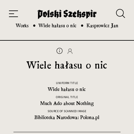
Works
Translators
Translations
About the Project
Team
Contact
Index
20th and 21st century module
Works
Wiele hałasu o nic
Kasprowicz Jan
Wiele hałasu o nic
UNIFORM TITLE
Wiele hałasu o nic
ORIGINAL TITLE
Much Ado about Nothing
SOURCE OF SCANNED IMAGE
Biblioteka Narodowa: Polona.pl