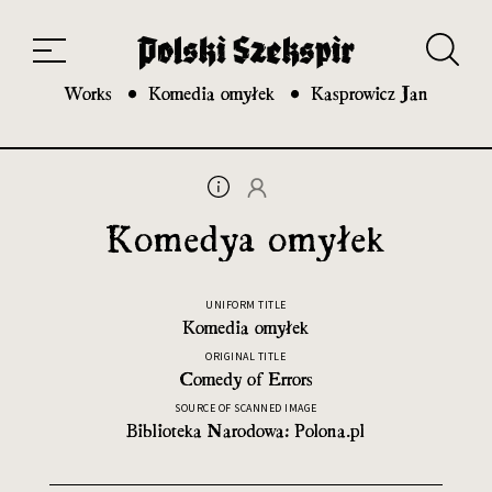
Works
Translators
Translations
About the Project
Team
Contact
Index
20th and 21st century module
Works
Komedia omyłek
Kasprowicz Jan
Komedya omyłek
UNIFORM TITLE
Komedia omyłek
ORIGINAL TITLE
Comedy of Errors
SOURCE OF SCANNED IMAGE
Biblioteka Narodowa: Polona.pl