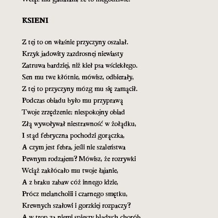
KSIENI
Z tej to on właśnie przyczyny oszalał.
Krzyk jadowity zazdrosnej niewiasty
Zatruwa bardziej, niż kieł psa wściekłego.
Sen mu twe kłótnie, mówisz, odbierały,
Z tej to przyczyny mózg mu się zamącił.
Podczas obiadu było mu przyprawą
Twoje zrzędzenie: niespokojny obiad
Złą wywoływał niestrawność w żołądku,
I stąd febryczna pochodzi gorączka,
A czym jest febra, jeśli nie szaleństwa
Pewnym rodzajem? Mówisz, że rozrywki
Wciąż zakłócało mu twoje łajanie,
A z braku zabaw cóż innego idzie,
Prócz melancholii i czarnego smętku,
Krewnych szałowi i gorzkiej rozpaczy?
A w trop za niemi spieszy bladych chorób