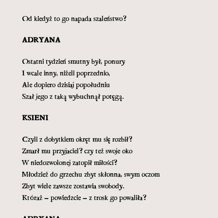
Od kiedyż to go napada szaleństwo?
ADRYANA
Ostatni tydzień smutny był, ponury
I wcale inny, niżeli poprzednio,
Ale dopiero dzisiaj popołudniu
Szał jego z taką wybuchnął potęgą.
KSIENI
Czyli z dobytkiem okręt mu się rozbił?
Zmarł mu przyjaciel? czy też swoje oko
W niedozwolonej zatopił miłości?
Młodzież do grzechu zbyt skłonna, swym oczom
Zbyt wiele zawsze zostawia swobody.
Któraż – powiedzcie – z trosk go powaliła?