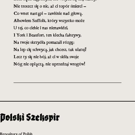
Nie troszcz się o nic, aż ci topór śmierci –
Co wnet nastąpi – zawiśnie nad głową.
Albowiem Suffolk, który wszystko może
U tej, co ciebie i nas nienawidzi,
I York i Beaufort, ten klecha fałszywy,
Na twoje skrzydła pomazali rózgę:
Na lep cię schwycą, jak chcesz, tak ulatuj!
Lecz ty się nie bój; aż ci w sidła swoje
Nóg nie oplączą, nie uprzedzaj wrogów!
Repository of Polish