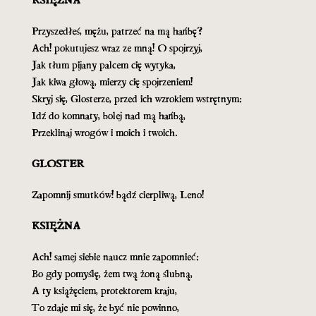
Przyszedłeś, mężu, patrzeć na mą hańbę?
Ach! pokutujesz wraz ze mną! O spojrzyj,
Jak tłum pijany palcem cię wytyka,
Jak kiwa głową, mierzy cię spojrzeniem!
Skryj się, Glosterze, przed ich wzrokiem wstrętnym:
Idź do komnaty, bolej nad mą hańbą,
Przeklinaj wrogów i moich i twoich.
GLOSTER
Zapomnij smutków! bądź cierpliwą, Leno!
KSIĘŻNA
Ach! samej siebie naucz mnie zapomnieć:
Bo gdy pomyślę, żem twą żoną ślubną,
A ty książęciem, protektorem kraju,
To zdaje mi się, że być nie powinno,