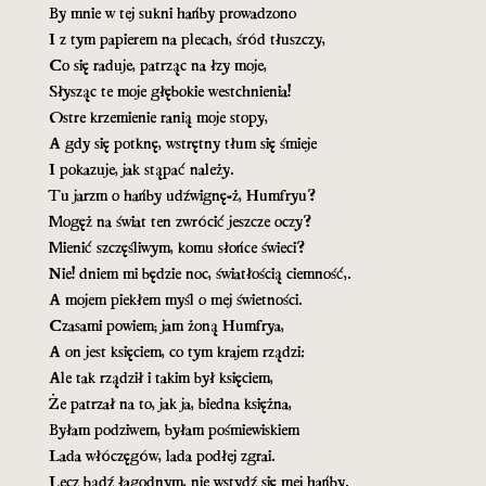
By mnie w tej sukni hańby prowadzono
I z tym papierem na plecach, śród tłuszczy,
Co się raduje, patrząc na łzy moje,
Słysząc te moje głębokie westchnienia!
Ostre krzemienie ranią moje stopy,
A gdy się potknę, wstrętny tłum się śmieje
I pokazuje, jak stąpać należy.
Tu jarzm o hańby udźwignę-ż, Humfryu?
Mogęż na świat ten zwrócić jeszcze oczy?
Mienić szczęśliwym, komu słońce świeci?
Nie! dniem mi będzie noc, światłością ciemność,.
A mojem piekłem myśl o mej świetności.
Czasami powiem; jam żoną Humfrya,
A on jest księciem, co tym krajem rządzi:
Ale tak rządził i takim był księciem,
Że patrzał na to, jak ja, biedna księżna,
Byłam podziwem, byłam pośmiewiskiem
Lada włóczęgów, lada podłej zgrai.
Lecz bądź łagodnym, nie wstydź się mej hańby.