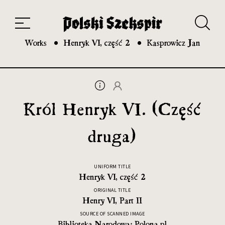
Works
Translators
Translations
About the Project
Team
Contact
Index
20th and 21st century module
Works
Henryk VI, część 2
Kasprowicz Jan
Król Henryk VI. (Część
druga)
UNIFORM TITLE
Henryk VI, część 2
ORIGINAL TITLE
Henry VI, Part II
SOURCE OF SCANNED IMAGE
Biblioteka Narodowa: Polona.pl