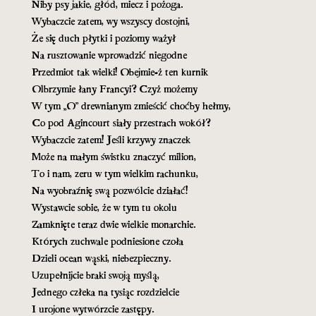
Niby psy jakie, głód, miecz i pożoga.
Wybaczcie zatem, wy wszyscy dostojni,
Że się duch płytki i poziomy ważył
Na rusztowanie wprowadzić niegodne
Przedmiot tak wielki! Obejmie-ż ten kurnik
Olbrzymie łany Francyi? Czyż możemy
W tym „O” drewnianym zmieścić choćby hełmy,
Co pod Agincourt siały przestrach wokół?
Wybaczcie zatem! Jeśli krzywy znaczek
Może na małym świstku znaczyć milion,
To i nam, zeru w tym wielkim rachunku,
Na wyobraźnię swą pozwólcie działać!
Wystawcie sobie, że w tym tu okolu
Zamknięte teraz dwie wielkie monarchie.
Których zuchwale podniesione czoła
Dzieli ocean wąski, niebezpieczny.
Uzupełnijcie braki swoją myślą,
Jednego człeka na tysiąc rozdzielcie
I urojone wytwórzcie zastępy.