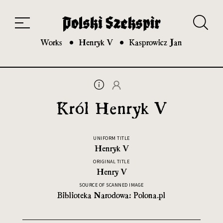
Works
Translators
Translations
About the Project
Team
Contact
Index
20th and 21st century module
Works
Henryk V
Kasprowicz Jan
Król Henryk V
UNIFORM TITLE
Henryk V
ORIGINAL TITLE
Henry V
SOURCE OF SCANNED IMAGE
Biblioteka Narodowa: Polona.pl