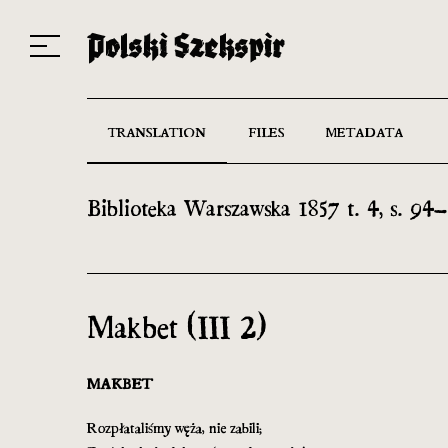
Works
Translators
Translations
About the Project
Team
Contact
Index
20
TRANSLATION
FILES
METADATA
Biblioteka Warszawska 1857 t. 4, s. 9
Makbet (III 2)
MAKBET
Rozpłataliśmy węża, nie zabili;