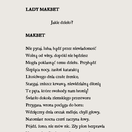
LADY MAKBET
Jakie dzieło?
MAKBET
Nie pytaj, luba; bądź przez niewiadomość
Wolną od winy, dopóki nie będziesz
Mogła poklasnąć temu dziełu. Przybądź
Ślepiąca nocy, zasłoń kataraktą
Litościwego dnia czułe źrenice;
Stargaj, zniszcz krwawą, niewidzialną dłonią
Te pęta, które swobody nam bronią!
Światło dokoła ziemskiego przestworu
Przygasa, wrona pociąga do boru:
Wdzięczny dnia orszak mdleje, chyli głowy,
Natomiast nocna czerń zaczyna łowy.
Pójdź, żono; nie mów nic. Zły plon bezprawia