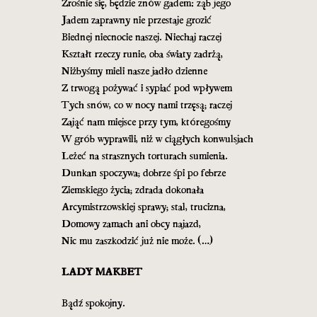
Zrośnie się, będzie znów gadem: ząb jego
Jadem zaprawny nie przestaje grozić
Biednej niecnocie naszej. Niechaj raczej
Kształt rzeczy runie, oba światy zadrżą,
Niżbyśmy mieli nasze jadło dzienne
Z trwogą pożywać i sypiać pod wpływem
Tych snów, co w nocy nami trzęsą; raczej
Zająć nam miejsce przy tym, któregośmy
W grób wyprawili, niż w ciągłych konwulsjach
Leżeć na strasznych torturach sumienia.
Dunkan spoczywa; dobrze śpi po febrze
Ziemskiego życia; zdrada dokonała
Arcymistrzowskiej sprawy; stal, trucizna,
Domowy zamach ani obcy najazd,
Nic mu zaszkodzić już nie może. (…)
LADY MAKBET
Bądź spokojny.