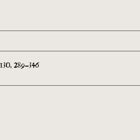
th and 21st century module
4–130, 289–346