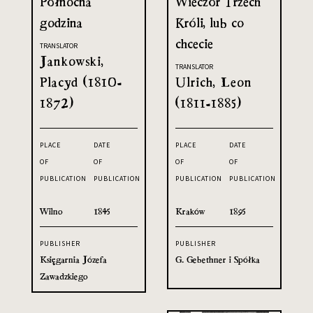
Północna
Wieczór Trzech
godzina
Króli, lub co
chcecie
TRANSLATOR
Jankowski,
TRANSLATOR
Placyd (1810-
Ulrich, Leon
1872)
(1811-1885)
PLACE
DATE
PLACE
DATE
OF
OF
OF
OF
PUBLICATION
PUBLICATION
PUBLICATION
PUBLICATION
Wilno
1845
Kraków
1895
PUBLISHER
PUBLISHER
Księgarnia Józefa
G. Gebethner i Spółka
Zawadzkiego