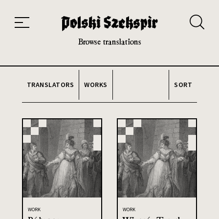
Works
Translators
Translations
About the Project
Team
Contact
Index
20th and 21st century module
Browse translations
TRANSLATORS
WORKS
SORT
WORK
WORK