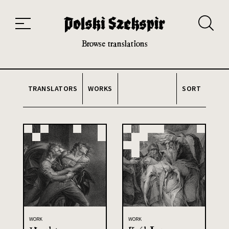
Works
Translators
Translations
About the Project
Team
Contact
Index
20th and 21st century module
Browse translations
TRANSLATORS
WORKS
SORT
WORK
WORK