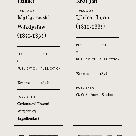
Hamlet
Król Jan
TRANSLATOR
TRANSLATOR
Matlakowski,
Ulrich, Leon
Władysław
(1811-1885)
(1851-1895)
PLACE
DATE
OF
OF
PLACE
DATE
PUBLICATION
PUBLICATION
OF
OF
PUBLICATION
PUBLICATION
Kraków
1895
Kraków
1894
PUBLISHER
G. Gebethner i Spółka
PUBLISHER
Czcionkami Tłoczni
Wszechnicy
Jagiellońskiej