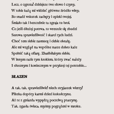
Lecz, o zgroza! dzisiejsze twe słowo i czyny,
W tobie każą mi widzieć główne źródło winy;
Bo snadź wskutek zachęty i opieki twojej,
Śmiało tak i bezczelnie ta zgraja tu broi,
Co jeśli dłużej potrwa, to wreszcie się zbudzi
Surowa sprawiedliwość i skarci tych ludzi.
Choć tem siebie zasmucę i ciebie obrażę,
Ale mi wzgląd na wspólne nasze dobro każe
Spełnić taką ofiarę. Zhańbiłabym siebie,
W innym razie tym krokiem, który zwać należy
I słusznym i koniecznym w przykrej tej potrzebie…
BŁAZEN
A tak, tak, sprawiedliwie! niech stryjaszek wierzy!
Pliszka dopóty karmi dzieci kukułczyne,
Aż te z gniazda wypędzą poczciwą ptaszynę.
Tak, zgasła świeca, myśmy pogrążeni w mroku.