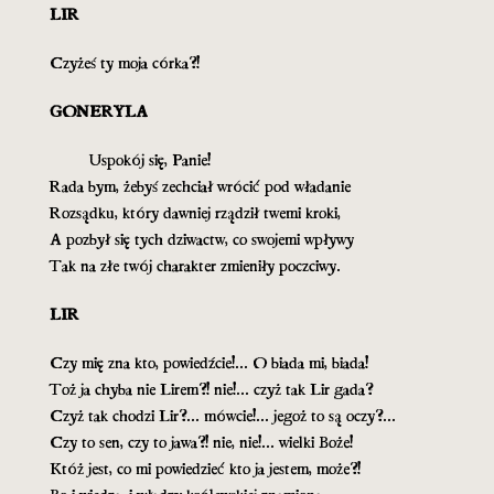
LIR
Czyżeś ty moja córka?!
GONERYLA
Uspokój się, Panie!
Rada bym, żebyś zechciał wrócić pod władanie
Rozsądku, który dawniej rządził twemi kroki,
A pozbył się tych dziwactw, co swojemi wpływy
Tak na złe twój charakter zmieniły poczciwy.
LIR
Czy mię zna kto, powiedźcie!... O biada mi, biada!
Toż ja chyba nie Lirem?! nie!... czyż tak Lir gada?
Czyż tak chodzi Lir?... mówcie!... jegoż to są oczy?...
Czy to sen, czy to jawa?! nie, nie!... wielki Boże!
Któż jest, co mi powiedzieć kto ja jestem, może?!