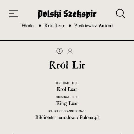
Works
Translators
Translations
About the Project
Team
Contact
Index
20th and 21st century module
Works
Król Lear
Pietkiewicz Antoni
Król Lir
UNIFORM TITLE
Król Lear
ORIGINAL TITLE
King Lear
SOURCE OF SCANNED IMAGE
Biblioteka narodowa: Polona.pl