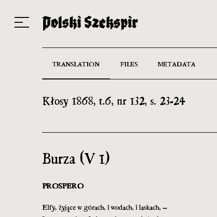
Works
Translators
Translations
About the Project
Team
Contact
Index
20
TRANSLATION
FILES
METADATA
Kłosy 1868, t.6, nr 132, s. 23-24
Burza (V 1)
PROSPERO
Elfy, żyjące w górach, i wodach, i laskach, –