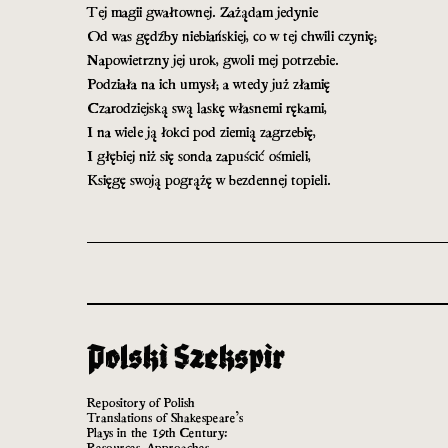
Tej magii gwałtownej. Zażądam jedynie
Od was gędźby niebiańskiej, co w tej chwili czynię;
Napowietrzny jej urok, gwoli mej potrzebie.
Podziała na ich umysł; a wtedy już złamię
Czarodziejską swą laskę własnemi rękami,
I na wiele ją łokci pod ziemią zagrzebię,
I głębiej niż się sonda zapuścić ośmieli,
Księgę swoją pogrążę w bezdennej topieli.
Repository of Polish
Translations of Shakespeare’s
Plays in the 19th Century:
Resources, Approaches,