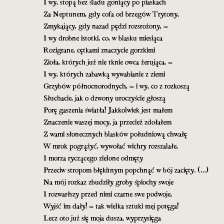
I wy, stopą bez śladu goniący po piaskach
Za Neptunem, gdy cofa od brzegów Trytony,
Zmykający, gdy nazad pędzi rozsrożony, –
I wy drobne istotki, co, w blasku miesiąca
Rozigrane, cętkami znaczycie gorzkimi
Zioła, których już nie tknie owca żerująca, –
I wy, których zabawką wywabianie z ziemi
Grzybów północnorodnych, – i wy, co z rozkoszą
Słuchacie, jak o dzwony uroczyście głoszą
Porę gaszenia światła! Jakkolwiek jest małem
Znaczenie waszej mocy, ja przecież zdołałem
Z wami słonecznych blasków południową chwałę
W mrok pogrążyć, wywołać wichry rozszalałe,
I morza ryczącego zielone odmęty
Przeciw stropom błękitnym popchnąć w bój zacięty. (…)
Na mój rozkaz zbudziły groby śpiochy swoje
I rozwarłszy przed nimi czarne swe podwoje,
Wyjść im dały! – tak wielka sztuki mej potęga!
Lecz oto już się moja dusza, wyprzysięga