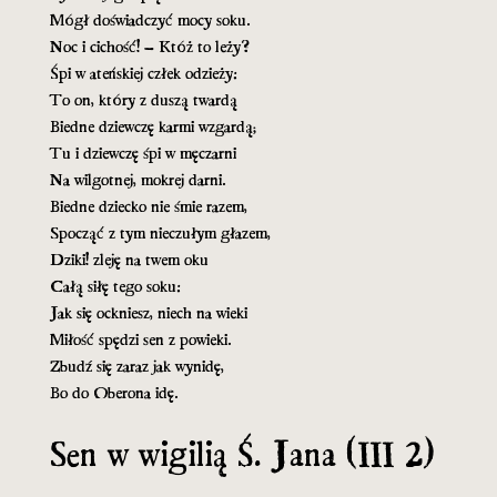
Mógł doświadczyć mocy soku.
Noc i cichość! – Któż to leży?
Śpi w ateńskiej człek odzieży:
To on, który z duszą twardą
Biedne dziewczę karmi wzgardą;
Tu i dziewczę śpi w męczarni
Na wilgotnej, mokrej darni.
Biedne dziecko nie śmie razem,
Spocząć z tym nieczułym głazem,
Dziki! zleję na twem oku
Całą siłę tego soku:
Jak się ockniesz, niech na wieki
Miłość spędzi sen z powieki.
Zbudź się zaraz jak wynidę,
Bo do Oberona idę.
Sen w wigilią Ś. Jana (III 2)