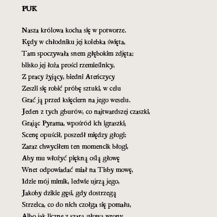
PUK
Nasza królowa kocha się w potworze.
Kędy w chłodniku jej kolebka święta,
Tam spoczywała snem głębokim zdjęta:
blisko jej łoża prości rzemieślnicy,
Z pracy żyjący, biedni Ateńczycy
Zeszli się robić próbę sztuki, w celu
Grać ją przed księciern na jego weselu.
Jeden z tych gburów, co najtwardszej czaszki,
Grając Pyrama, wpośród ich igraszki;
Scenę opuścił, poszedł między głogi:
Zaraz chwyciłem ten momencik błogi,
Aby mu włożyć piękną oślą głowę
Wnet odpowiadać miał na Tisby mowę,
Idzie mój mimik, ledwie ujrzą jego,
Jakoby dzikie gęsi, gdy dostrzegą
Strzelca, co do nich czołga się pomału,
Albo jak liczne z szarą głową wrony,