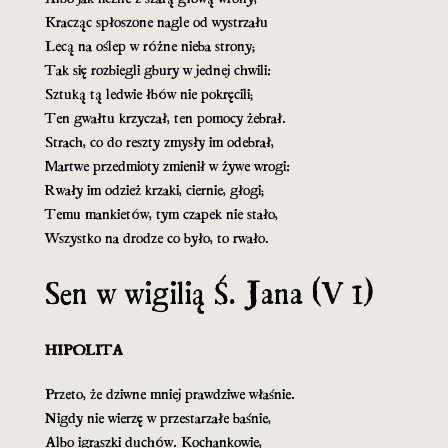
Kracząc spłoszone nagle od wystrzału
Lecą na oślep w różne nieba strony;
Tak się rozbiegli gbury w jednej chwili:
Sztuką tą ledwie łbów nie pokręcili;
Ten gwałtu krzyczał, ten pomocy żebrał.
Strach, co do reszty zmysły im odebrał,
Martwe przedmioty zmienił w żywe wrogi:
Rwały im odzież krzaki, ciernie, głogi;
Temu mankietów, tym czapek nie stało,
Wszystko na drodze co było, to rwało.
Sen w wigilią Ś. Jana (V 1)
HIPOLITA
Przeto, że dziwne mniej prawdziwe właśnie.
Nigdy nie wierzę w przestarzałe baśnie,
Albo igraszki duchów. Kochankowie,