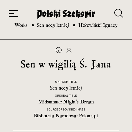
Works
Translators
Translations
About the Project
Team
Contact
Index
20th and 21st century module
Works
Sen nocy letniej
Hołowiński Ignacy
Sen w wigilią Ś. Jana
UNIFORM TITLE
Sen nocy letniej
ORIGINAL TITLE
Midsummer Night's Dream
SOURCE OF SCANNED IMAGE
Biblioteka Narodowa: Polona.pl