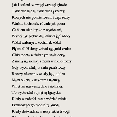
Jak i szaleni, w swojej wrzącej głowie
Takie widziadła, takie widzą rzeczy,
Których nie pojmie rozum i zaprzeczy
Wariat, kochanek, równie jak poeta
Całkiem ulani tylko z wyobraźni;
Więcej, jak piekło diabłów objąć zdoła
Widzi szalony: a kochanek widzi
Piękność Heleny wśród cyganki czoła:
Ciska poeta w świetnym szale oczy,
Z nieba na ziemię, z ziemi w niebo toczy:
Gdy wyobraźnią w ciała przeistoczy
Rzeczy nieznane, wtedy jego pióro
Mary obleka kształtem i naturą,
Wnet im nazwania daje i siedliska.
To wyobraźni bujnej są igrzyska;
Kiedy w radości, zaraz widzieć zdoła
Przynoszącego radość tę anioła;
Kiedy doświadcza w nocy jakiej trwogi,