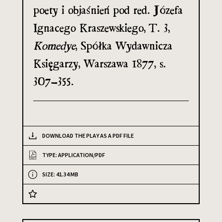
poety i objaśnień pod red. Józefa
Ignacego Kraszewskiego, T. 3,
Komedye
, Spółka Wydawnicza
Księgarzy, Warszawa 1877, s.
307–355.
DOWNLOAD THE PLAY AS A PDF FILE
TYPE: APPLICATION/PDF
SIZE: 41.34 MB