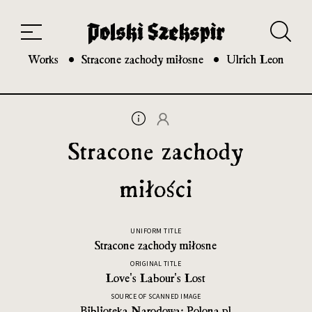
Works
Translators
Translations
About the Project
Team
Contact
Index
20th and 21st century module
Works
Stracone zachody miłosne
Ulrich Leon
Stracone zachody
miłości
UNIFORM TITLE
Stracone zachody miłosne
ORIGINAL TITLE
Love's Labour's Lost
SOURCE OF SCANNED IMAGE
Biblioteka Narodowa: Polona.pl