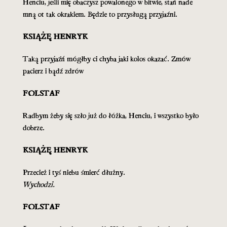
Henciu, jeśli mię obaczysz powalonego w bitwie, stań nade
mną ot tak okrakiem. Będzie to przysługą przyjaźni.
KSIĄŻĘ HENRYK
Taką przyjaźń mógłby ci chyba jaki kolos okazać. Zmów
pacierz i bądź zdrów
FOLSTAF
Radbym żeby się szło już do łóżka, Henciu, i wszystko było
dobrze.
KSIĄŻĘ HENRYK
Przecież i tyś niebu śmierć dłużny.
Wychodzi.
FOLSTAF