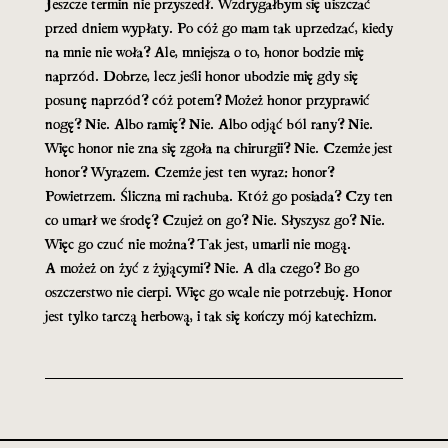
Jeszcze termin nie przyszedł. Wzdrygałbym się uiszczać
przed dniem wypłaty. Po cóż go mam tak uprzedzać, kiedy
na mnie nie woła? Ale, mniejsza o to, honor bodzie mię
naprzód. Dobrze, lecz jeśli honor ubodzie mię gdy się
posunę naprzód? cóż potem? Możeż honor przyprawić
nogę? Nie. Albo ramię? Nie. Albo odjąć ból rany? Nie.
Więc honor nie zna się zgoła na chirurgii? Nie. Czemże jest
honor? Wyrazem. Czemże jest ten wyraz: honor?
Powietrzem. Śliczna mi rachuba. Któż go posiada? Czy ten
co umarł we środę? Czujeż on go? Nie. Słyszysz go? Nie.
Więc go czuć nie można? Tak jest, umarli nie mogą.
A możeż on żyć z żyjącymi? Nie. A dla czego? Bo go
oszczerstwo nie cierpi. Więc go wcale nie potrzebuję. Honor
jest tylko tarczą herbową, i tak się kończy mój katechizm.