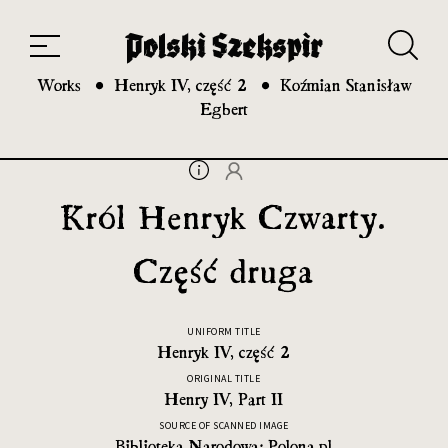
Works
Translators
Translations
About the Project
Team
Contact
Index
20th and 21st century module
Works
Henryk IV, część 2
Koźmian Stanisław
Egbert
Król Henryk Czwarty.
Część druga
UNIFORM TITLE
Henryk IV, część 2
ORIGINAL TITLE
Henry IV, Part II
SOURCE OF SCANNED IMAGE
Biblioteka Narodowa: Polona.pl