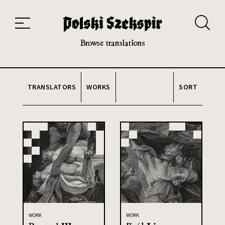
Works
Translators
Translations
About the Project
Team
Contact
Index
20th and 21st century module
Browse translations
TRANSLATORS
WORKS
SORT
WORK
WORK