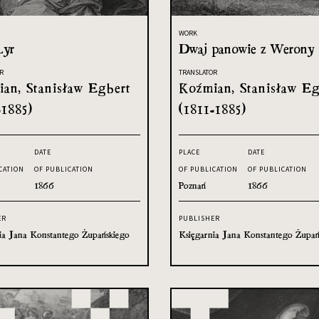
WORK
Lyr
Dwaj panowie z Werony
R
TRANSLATOR
an, Stanisław Egbert
Koźmian, Stanisław Eg
-1885)
(1811-1885)
DATE
PLACE
DATE
CATION
OF PUBLICATION
OF PUBLICATION
OF PUBLICATION
1866
Poznań
1866
ER
PUBLISHER
ia Jana Konstantego Żupańskiego
Księgarnia Jana Konstantego Żupań