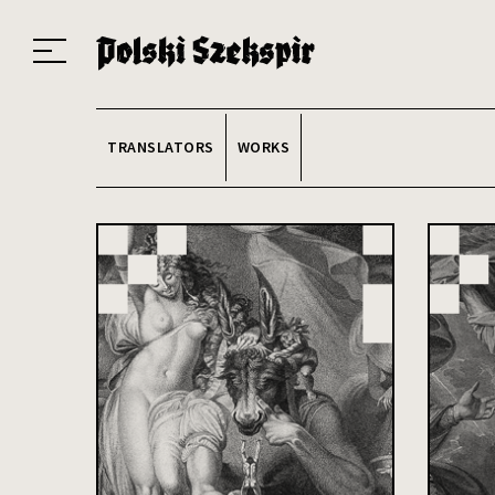
Works
Translators
Translations
About the Project
Team
Contact
Index
20
TRANSLATORS
WORKS