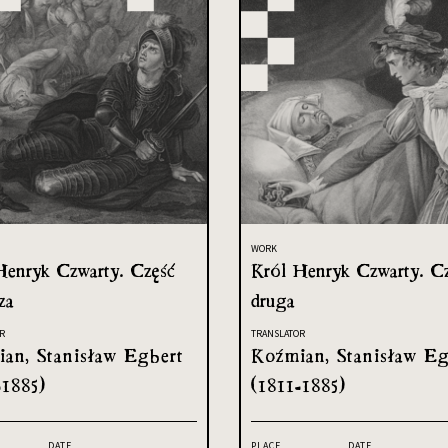
WORK
Henryk Czwarty. Część
Król Henryk Czwarty. C
za
druga
R
TRANSLATOR
an, Stanisław Egbert
Koźmian, Stanisław Eg
-1885)
(1811-1885)
DATE
PLACE
DATE