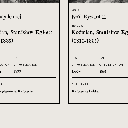
WORK
cy letniej
Król Ryszard II
R
TRANSLATOR
an, Stanisław Egbert
Koźmian, Stanisław Eg
-1885)
(1811-1885)
DATE
PLACE
DATE
CATION
OF PUBLICATION
OF PUBLICATION
OF PUBLICATION
a
1877
Lwów
1895
ER
PUBLISHER
ydawnicza Księgarzy
Księgarnia Polska