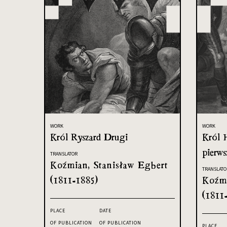
WORK
WORK
Król Ryszard Drugi
Król 
pierws
TRANSLATOR
Koźmian, Stanisław Egbert
TRANSLATO
(1811-1885)
Koźmi
(1811
PLACE
DATE
OF PUBLICATION
OF PUBLICATION
PLACE