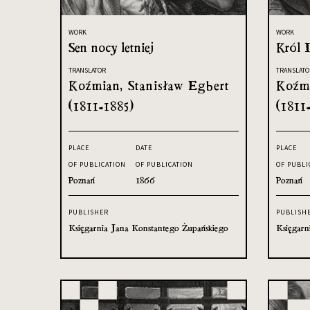
WORK
WORK
Sen nocy letniej
Król 
TRANSLATOR
TRANSLATO
Koźmian, Stanisław Egbert
Koźmi
(1811-1885)
(1811
PLACE
DATE
PLACE
OF PUBLICATION
OF PUBLICATION
OF PUBLI
Poznań
1866
Poznań
PUBLISHER
PUBLISH
Księgarnia Jana Konstantego Żupańskiego
Księgarn