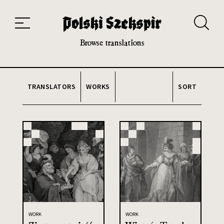
Works
Translators
Translations
About the Project
Team
Contact
Index
20th and 21st century module
Browse translations
TRANSLATORS
WORKS
SORT
WORK
WORK