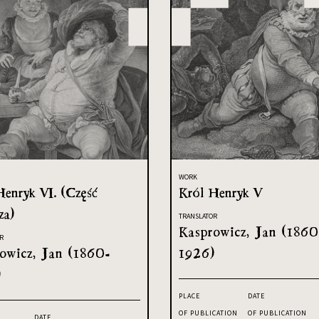
WORK
Henryk VI. (Część
Król Henryk V
za)
TRANSLATOR
Kasprowicz, Jan (1860
R
owicz, Jan (1860-
1926)
)
PLACE
DATE
OF PUBLICATION
OF PUBLICATION
DATE