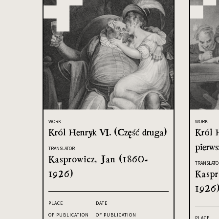
WORK
WORK
Król Henryk VI. (Część druga)
Król 
pierws
TRANSLATOR
Kasprowicz, Jan (1860-
TRANSLATO
1926)
Kaspr
1926
PLACE
DATE
OF PUBLICATION
OF PUBLICATION
PLACE