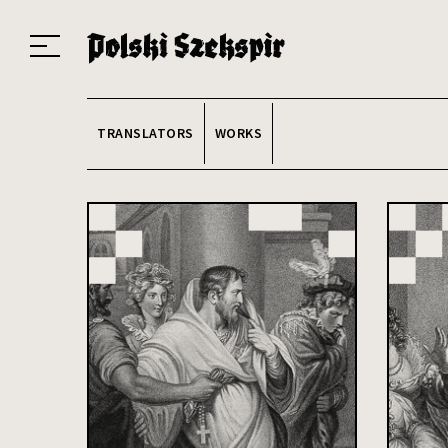
Works
Translators
Translations
About the Project
Team
Contact
Index
20
TRANSLATORS
WORKS