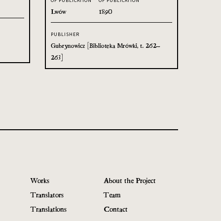
OF PUBLICATION
OF PUBLICATION
Lwów
1890
PUBLISHER
Gubrynowicz [Biblioteka Mrówki, t. 262–
263]
Works
About the Project
Translators
Team
Translations
Contact