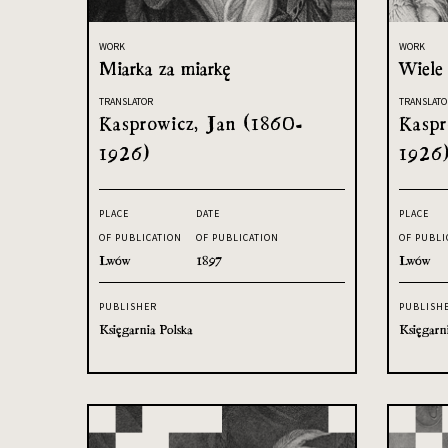
WORK
WORK
Miarka za miarkę
Wiele 
TRANSLATOR
TRANSLATO
Kasprowicz, Jan (1860-
Kaspr
1926)
1926
PLACE
DATE
PLACE
OF PUBLICATION
OF PUBLICATION
OF PUBLI
Lwów
1897
Lwów
PUBLISHER
PUBLISH
Księgarnia Polska
Księgarn