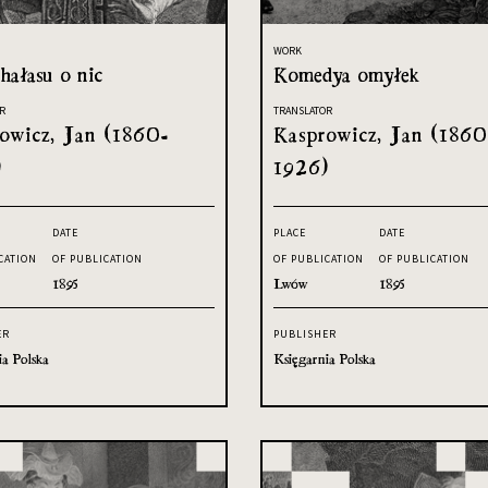
WORK
hałasu o nic
Komedya omyłek
R
TRANSLATOR
owicz, Jan (1860-
Kasprowicz, Jan (1860
)
1926)
DATE
PLACE
DATE
CATION
OF PUBLICATION
OF PUBLICATION
OF PUBLICATION
1895
Lwów
1895
ER
PUBLISHER
ia Polska
Księgarnia Polska