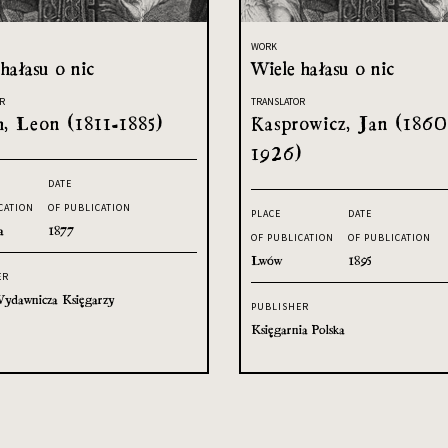
WORK
hałasu o nic
Wiele hałasu o nic
R
TRANSLATOR
h, Leon (1811-1885)
Kasprowicz, Jan (1860
1926)
DATE
CATION
OF PUBLICATION
PLACE
DATE
a
1877
OF PUBLICATION
OF PUBLICATION
Lwów
1895
ER
ydawnicza Księgarzy
PUBLISHER
Księgarnia Polska