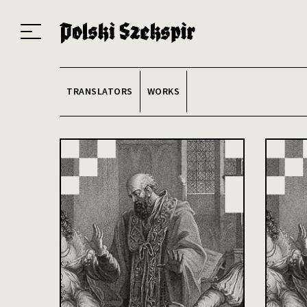
Works
Translators
Translations
About the Project
Team
Contact
Index
20
TRANSLATORS
WORKS