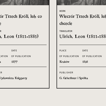
WORK
r Trzech Króli, lub co
Wieczór Trzech Króli, lu
e
chcecie
R
TRANSLATOR
h, Leon (1811-1885)
Ulrich, Leon (1811-188
DATE
PLACE
DATE
CATION
OF PUBLICATION
OF PUBLICATION
OF PUBLICATION
a
1877
Kraków
1895
ER
PUBLISHER
ydawnicza Księgarzy
G. Gebethner i Spółka