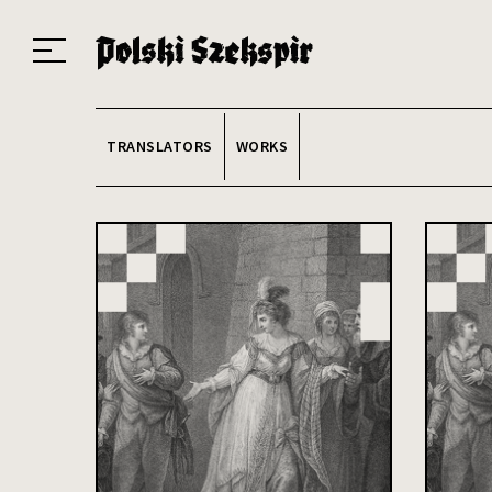
Works
Translators
Translations
About the Project
Team
Contact
Index
20
TRANSLATORS
WORKS