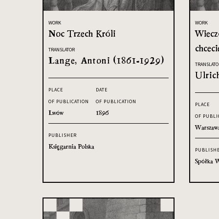
WORK
WORK
Noc Trzech Króli
Wieczó
chceci
TRANSLATOR
Lange, Antoni (1861-1929)
TRANSLATO
Ulric
PLACE
DATE
OF PUBLICATION
OF PUBLICATION
PLACE
Lwów
1896
OF PUBLI
Warszaw
PUBLISHER
Księgarnia Polska
PUBLISH
Spółka W