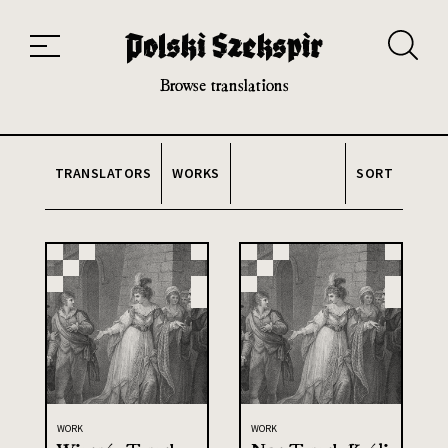
Works
Translators
Translations
About the Project
Team
Contact
Index
20th and 21st century module
Browse translations
TRANSLATORS
WORKS
SORT
WORK
WORK