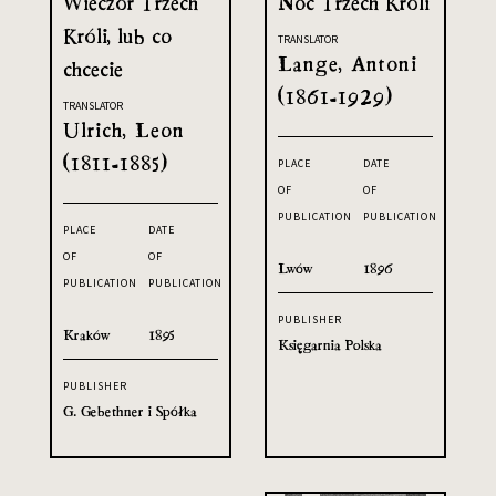
Wieczór Trzech
Noc Trzech Króli
Króli, lub co
TRANSLATOR
Lange, Antoni
chcecie
(1861-1929)
TRANSLATOR
Ulrich, Leon
(1811-1885)
PLACE
DATE
OF
OF
PUBLICATION
PUBLICATION
PLACE
DATE
OF
OF
Lwów
1896
PUBLICATION
PUBLICATION
PUBLISHER
Kraków
1895
Księgarnia Polska
PUBLISHER
G. Gebethner i Spółka