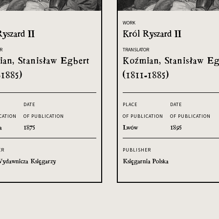
WORK
yszard II
Król Ryszard II
R
TRANSLATOR
an, Stanisław Egbert
Koźmian, Stanisław Eg
-1885)
(1811-1885)
DATE
PLACE
DATE
CATION
OF PUBLICATION
OF PUBLICATION
OF PUBLICATION
a
1875
Lwów
1895
ER
PUBLISHER
ydawnicza Księgarzy
Księgarnia Polska