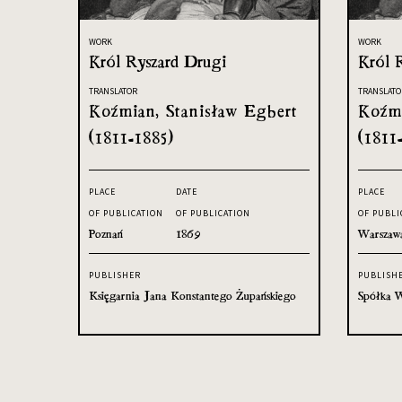
WORK
WORK
Król Ryszard Drugi
Król R
TRANSLATOR
TRANSLATO
Koźmian, Stanisław Egbert
Koźmi
(1811-1885)
(1811
PLACE
DATE
PLACE
OF PUBLICATION
OF PUBLICATION
OF PUBLI
Poznań
1869
Warszaw
PUBLISHER
PUBLISH
Księgarnia Jana Konstantego Żupańskiego
Spółka W