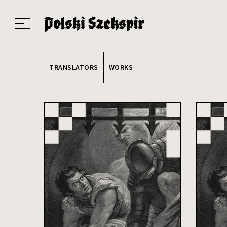
Works
Translators
Translations
About the Project
Team
Contact
Index
20
TRANSLATORS
WORKS