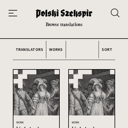
Works
Translators
Translations
About the Project
Team
Contact
Index
20th and 21st century module
Browse translations
TRANSLATORS
WORKS
SORT
WORK
WORK