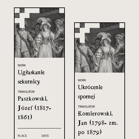
WORK
Ugłaskanie
sekutnicy
WORK
Ukrócenie
TRANSLATOR
spornej
Paszkowski,
Józef (1817-
TRANSLATOR
Komierowski,
1861)
Jan (1798- zm.
po 1879)
PLACE
DATE