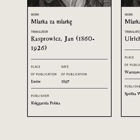
WORK
WORK
Miarka za miarkę
Miark
TRANSLATOR
TRANSLATO
Kasprowicz, Jan (1860-
Ulric
1926)
PLACE
OF PUBLI
PLACE
DATE
Warszaw
OF PUBLICATION
OF PUBLICATION
Lwów
1897
PUBLISH
Spółka W
PUBLISHER
Księgarnia Polska