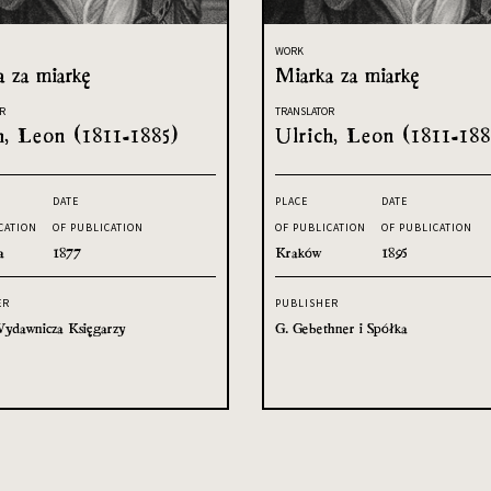
WORK
a za miarkę
Miarka za miarkę
R
TRANSLATOR
h, Leon (1811-1885)
Ulrich, Leon (1811-188
DATE
PLACE
DATE
CATION
OF PUBLICATION
OF PUBLICATION
OF PUBLICATION
a
1877
Kraków
1895
ER
PUBLISHER
ydawnicza Księgarzy
G. Gebethner i Spółka