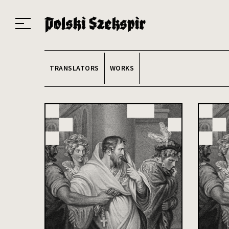
Works
Translators
Translations
About the Project
Team
Contact
Index
20
TRANSLATORS
WORKS