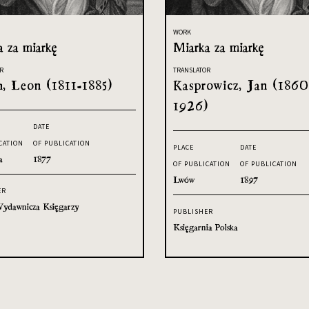
WORK
a za miarkę
Miarka za miarkę
R
TRANSLATOR
h, Leon (1811-1885)
Kasprowicz, Jan (1860
1926)
DATE
CATION
OF PUBLICATION
PLACE
DATE
a
1877
OF PUBLICATION
OF PUBLICATION
Lwów
1897
ER
ydawnicza Księgarzy
PUBLISHER
Księgarnia Polska