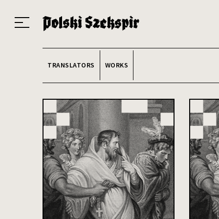
Works
Translators
Translations
About the Project
Team
Contact
Index
20
TRANSLATORS
WORKS