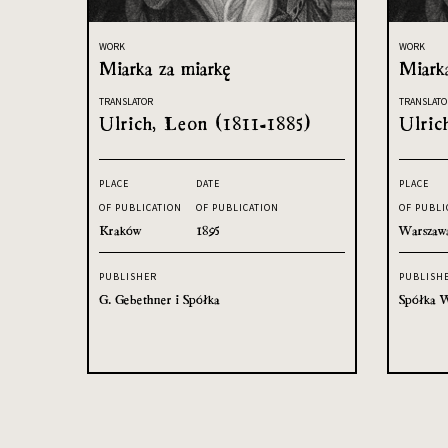
WORK
WORK
Miarka za miarkę
Miark
TRANSLATOR
TRANSLATO
Ulrich, Leon (1811-1885)
Ulric
PLACE
DATE
PLACE
OF PUBLICATION
OF PUBLICATION
OF PUBLI
Kraków
1895
Warszaw
PUBLISHER
PUBLISH
G. Gebethner i Spółka
Spółka W