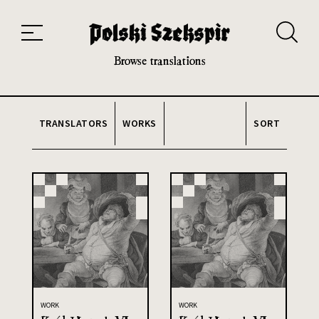
Works
Translators
Translations
About the Project
Team
Contact
Index
20th and 21st century module
Browse translations
TRANSLATORS
WORKS
SORT
WORK
WORK