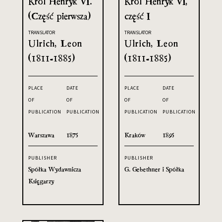
Król Henryk VI.
Król Henryk VI,
(Część pierwsza)
część I
TRANSLATOR
TRANSLATOR
Ulrich, Leon
Ulrich, Leon
(1811-1885)
(1811-1885)
PLACE
DATE
PLACE
DATE
OF
OF
OF
OF
PUBLICATION
PUBLICATION
PUBLICATION
PUBLICATION
Warszawa
1875
Kraków
1895
PUBLISHER
PUBLISHER
Spółka Wydawnicza
G. Gebethner i Spółka
Księgarzy