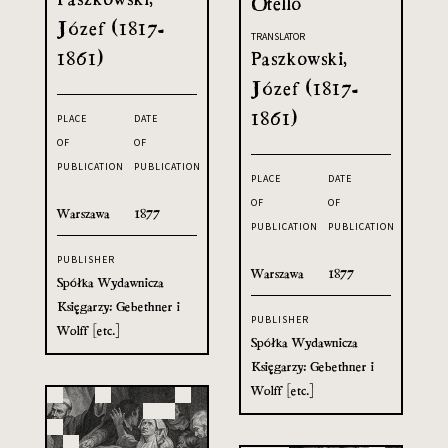
Otello
Józef (1817-
TRANSLATOR
1861)
Paszkowski,
Józef (1817-
1861)
PLACE
DATE
OF
OF
PUBLICATION
PUBLICATION
PLACE
DATE
OF
OF
Warszawa
1877
PUBLICATION
PUBLICATION
PUBLISHER
Warszawa
1877
Spółka Wydawnicza
Księgarzy: Gebethner i
PUBLISHER
Wolff [etc.]
Spółka Wydawnicza
Księgarzy: Gebethner i
Wolff [etc.]