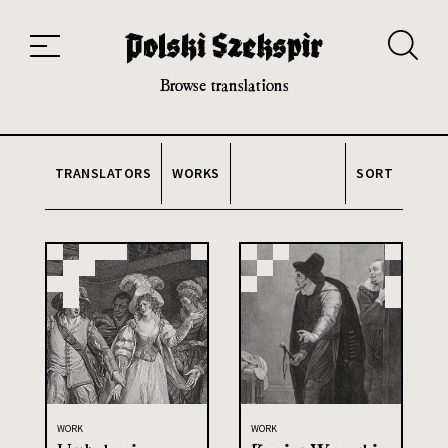
Works
Translators
Translations
About the Project
Team
Contact
Index
20th and 21st century module
Browse translations
TRANSLATORS
WORKS
SORT
WORK
WORK