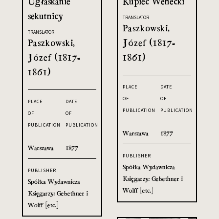
Ugłaskanie
Kupiec Wenecki
sekutnicy
TRANSLATOR
Paszkowski,
TRANSLATOR
Paszkowski,
Józef (1817-
Józef (1817-
1861)
1861)
PLACE
DATE
OF
OF
PLACE
DATE
PUBLICATION
PUBLICATION
OF
OF
PUBLICATION
PUBLICATION
Warszawa
1877
Warszawa
1877
PUBLISHER
Spółka Wydawnicza
PUBLISHER
Księgarzy: Gebethner i
Spółka Wydawnicza
Wolff [etc.]
Księgarzy: Gebethner i
Wolff [etc.]