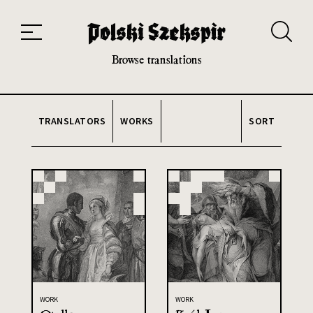
Works
Translators
Translations
About the Project
Team
Contact
Index
20th and 21st century module
Browse translations
TRANSLATORS
WORKS
SORT
WORK
WORK