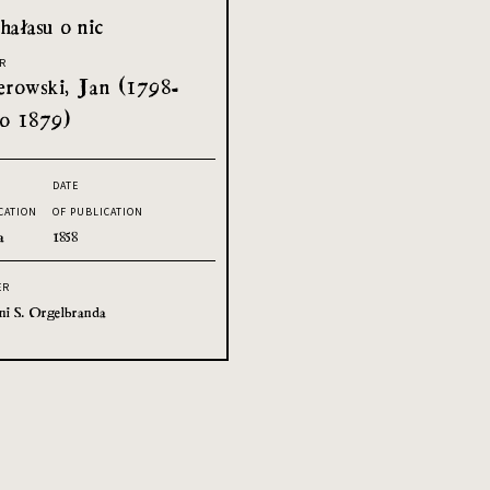
hałasu o nic
R
rowski, Jan (1798-
o 1879)
DATE
CATION
OF PUBLICATION
a
1858
ER
ni S. Orgelbranda