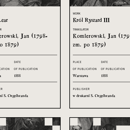
WORK
Lear
Król Ryszard III
R
TRANSLATOR
rowski, Jan (1798-
Komierowski, Jan (179
o 1879)
zm. po 1879)
DATE
PLACE
DATE
CATION
OF PUBLICATION
OF PUBLICATION
OF PUBLICATION
a
1858
Warszawa
1858
ER
PUBLISHER
ni S. Orgelbranda
w drukarni S. Orgelbranda