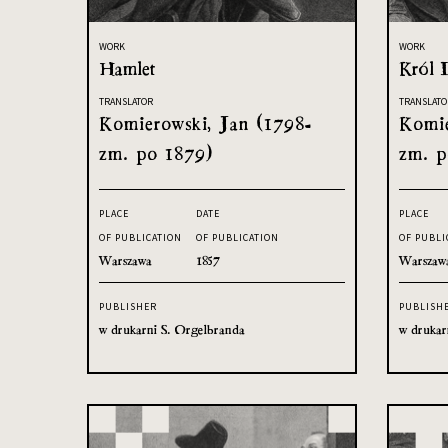
WORK
WORK
Hamlet
Król 
TRANSLATOR
TRANSLATO
Komierowski, Jan (1798-
Komie
zm. po 1879)
zm. p
PLACE
DATE
PLACE
OF PUBLICATION
OF PUBLICATION
OF PUBLI
Warszawa
1857
Warszaw
PUBLISHER
PUBLISH
w drukarni S. Orgelbranda
w drukar