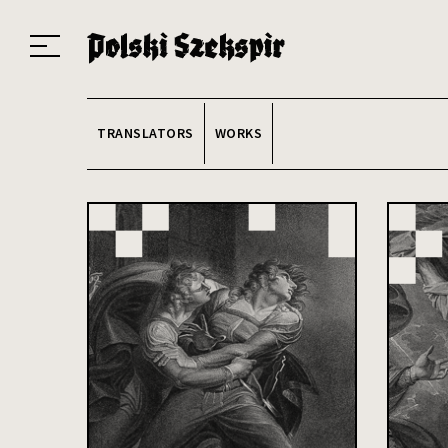
Works
Translators
Translations
About the Project
Team
Contact
Index
20
TRANSLATORS
WORKS