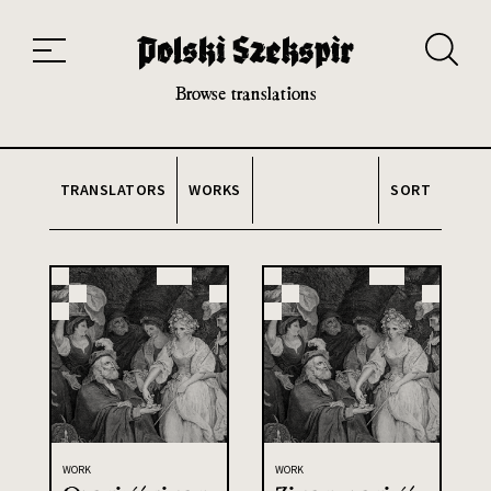
Works
Translators
Translations
About the Project
Team
Contact
Index
20th and 21st century module
Browse translations
TRANSLATORS
WORKS
SORT
WORK
WORK