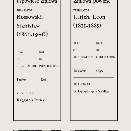
Opowieść zimowa
Zimowa powieść
TRANSLATOR
TRANSLATOR
Rossowski,
Ulrich, Leon
Stanisław
(1811-1885)
(1861-1940)
PLACE
DATE
OF
OF
PLACE
DATE
PUBLICATION
PUBLICATION
OF
OF
PUBLICATION
PUBLICATION
Kraków
1895
Lwów
1895
PUBLISHER
G. Gebethner i Spółka
PUBLISHER
Księgarnia Polska