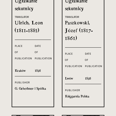
Ugłaskanie
Ugłaskanie
sekutnicy
sekutnicy
TRANSLATOR
TRANSLATOR
Ulrich, Leon
Paszkowski,
(1811-1885)
Józef (1817-
1861)
PLACE
DATE
OF
OF
PLACE
DATE
PUBLICATION
PUBLICATION
OF
OF
PUBLICATION
PUBLICATION
Kraków
1895
Lwów
1895
PUBLISHER
G. Gebethner i Spółka
PUBLISHER
Księgarnia Polska