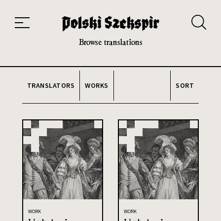
Works
Translators
Translations
About the Project
Team
Contact
Index
20th and 21st century module
Browse translations
TRANSLATORS
WORKS
SORT
WORK
WORK