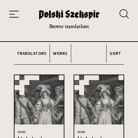
Works
Translators
Translations
About the Project
Team
Contact
Index
20th and 21st century module
Browse translations
TRANSLATORS
WORKS
SORT
WORK
WORK