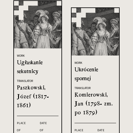
WORK
Ugłaskanie
WORK
Ukrócenie
sekutnicy
spornej
TRANSLATOR
Paszkowski,
TRANSLATOR
Komierowski,
Józef (1817-
Jan (1798- zm.
1861)
po 1879)
PLACE
DATE
OF
OF
PLACE
DATE