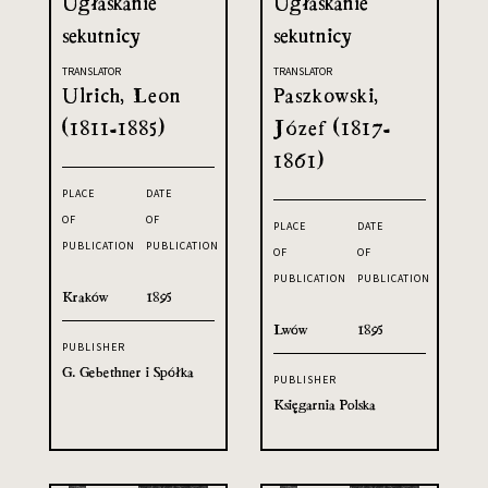
Ugłaskanie
Ugłaskanie
sekutnicy
sekutnicy
TRANSLATOR
TRANSLATOR
Ulrich, Leon
Paszkowski,
(1811-1885)
Józef (1817-
1861)
PLACE
DATE
OF
OF
PLACE
DATE
PUBLICATION
PUBLICATION
OF
OF
PUBLICATION
PUBLICATION
Kraków
1895
Lwów
1895
PUBLISHER
G. Gebethner i Spółka
PUBLISHER
Księgarnia Polska