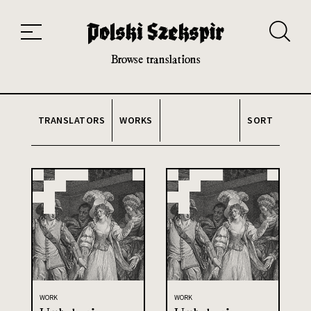
Works
Translators
Translations
About the Project
Team
Contact
Index
20th and 21st century module
Browse translations
TRANSLATORS
WORKS
SORT
WORK
WORK