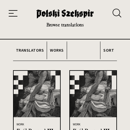
Works
Translators
Translations
About the Project
Team
Contact
Index
20th and 21st century module
Browse translations
TRANSLATORS
WORKS
SORT
WORK
WORK