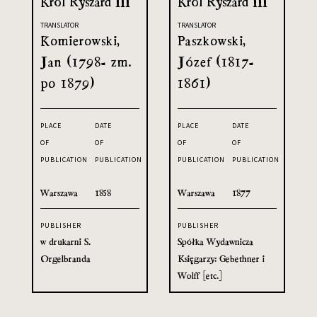
Król Ryszard III
Król Ryszard III
TRANSLATOR
TRANSLATOR
Komierowski,
Paszkowski,
Jan (1798- zm.
Józef (1817-
po 1879)
1861)
PLACE
DATE
PLACE
DATE
OF
OF
OF
OF
PUBLICATION
PUBLICATION
PUBLICATION
PUBLICATION
Warszawa
1858
Warszawa
1877
PUBLISHER
PUBLISHER
w drukarni S.
Spółka Wydawnicza
Orgelbranda
Księgarzy: Gebethner i
Wolff [etc.]