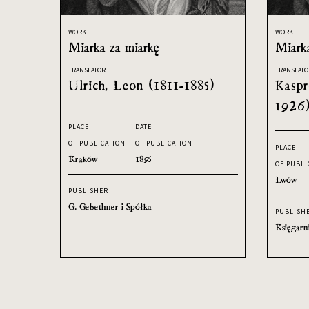
WORK
WORK
Miarka za miarkę
Miark
TRANSLATOR
TRANSLATO
Ulrich, Leon (1811-1885)
Kaspr
1926
PLACE
DATE
OF PUBLICATION
OF PUBLICATION
PLACE
Kraków
1895
OF PUBLI
Lwów
PUBLISHER
G. Gebethner i Spółka
PUBLISH
Księgarn