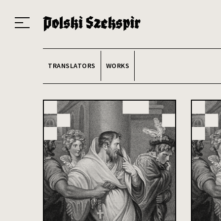
Works
Translators
Translations
About the Project
Team
Contact
Index
20
TRANSLATORS
WORKS