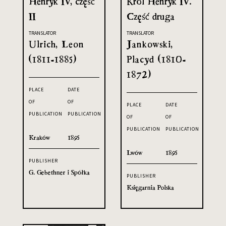
Henryk IV, część
Król Henryk IV.
II
Część druga
TRANSLATOR
TRANSLATOR
Ulrich, Leon
Jankowski,
(1811-1885)
Placyd (1810-
1872)
PLACE
DATE
OF
OF
PLACE
DATE
PUBLICATION
PUBLICATION
OF
OF
PUBLICATION
PUBLICATION
Kraków
1895
Lwów
1895
PUBLISHER
G. Gebethner i Spółka
PUBLISHER
Księgarnia Polska