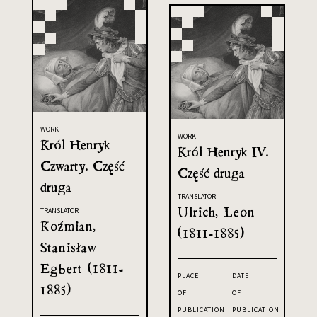
WORK
WORK
Król Henryk
Król Henryk IV.
Czwarty. Część
Część druga
druga
TRANSLATOR
Ulrich, Leon
TRANSLATOR
Koźmian,
(1811-1885)
Stanisław
Egbert (1811-
PLACE
DATE
1885)
OF
OF
PUBLICATION
PUBLICATION