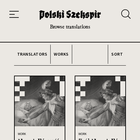
Works
Translators
Translations
About the Project
Team
Contact
Index
20th and 21st century module
Browse translations
TRANSLATORS
WORKS
SORT
WORK
WORK