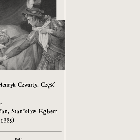
Henryk Czwarty. Część
R
an, Stanisław Egbert
-1885)
DATE