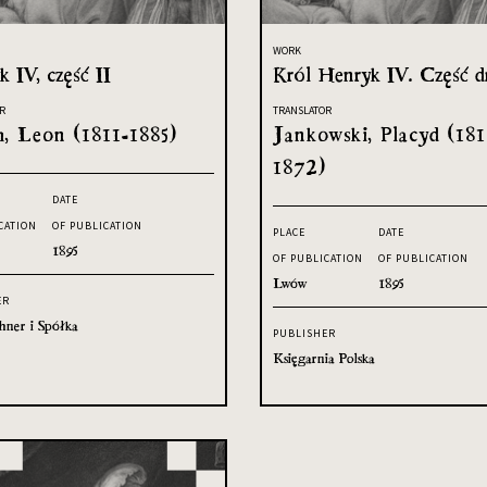
WORK
 IV, część II
Król Henryk IV. Część d
R
TRANSLATOR
h, Leon (1811-1885)
Jankowski, Placyd (18
1872)
DATE
CATION
OF PUBLICATION
PLACE
DATE
1895
OF PUBLICATION
OF PUBLICATION
Lwów
1895
ER
hner i Spółka
PUBLISHER
Księgarnia Polska