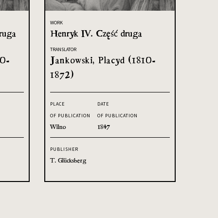
WORK
ruga
Henryk IV. Część druga
TRANSLATOR
10-
Jankowski, Placyd (1810-
1872)
PLACE
DATE
OF PUBLICATION
OF PUBLICATION
Wilno
1847
PUBLISHER
T. Glücksberg