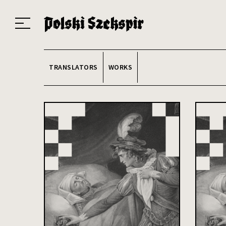
Works
Translators
Translations
About the Project
Team
Contact
Index
20
TRANSLATORS
WORKS