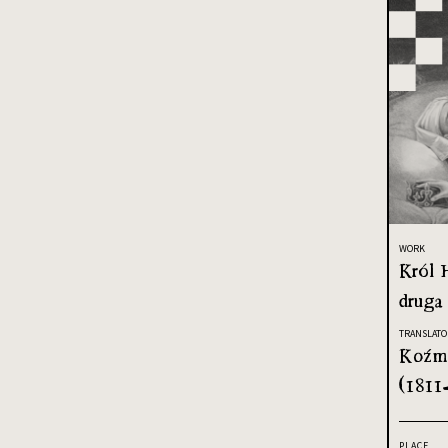
WORK
Król 
druga
TRANSLATO
Koźmi
(1811
PLACE