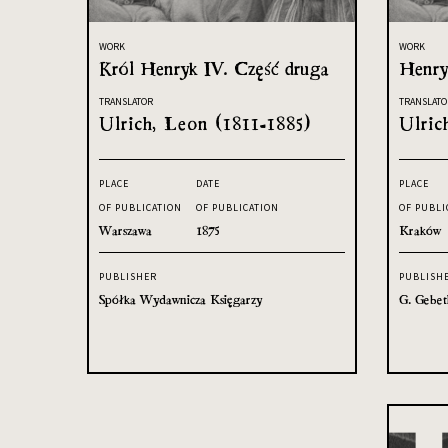
WORK
WORK
Król Henryk IV. Część druga
Henryk
TRANSLATOR
TRANSLATO
Ulrich, Leon (1811-1885)
Ulric
PLACE
DATE
PLACE
OF PUBLICATION
OF PUBLICATION
OF PUBLI
Warszawa
1875
Kraków
PUBLISHER
PUBLISH
Spółka Wydawnicza Księgarzy
G. Gebet