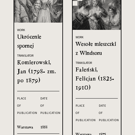
WORK
Ukrócenie
WORK
Wesołe mieszczki
spornej
z Windsoru
TRANSLATOR
Komierowski,
TRANSLATOR
Faleński,
Jan (1798- zm.
Felicjan (1825-
po 1879)
1910)
PLACE
DATE
OF
OF
PLACE
DATE
PUBLICATION
PUBLICATION
OF
OF
PUBLICATION
PUBLICATION
Warszawa
1858
Warszawa
1875