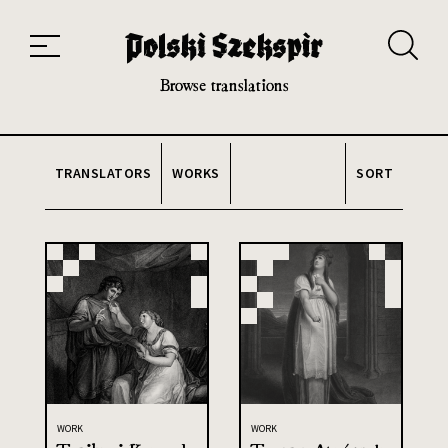
Works
Translators
Translations
About the Project
Team
Contact
Index
20th and 21st century module
Browse translations
TRANSLATORS
WORKS
SORT
WORK
WORK