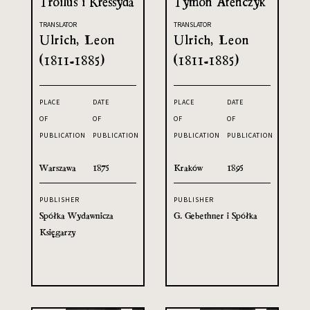
Troilus i Kressyda
Tymon Ateńczyk
TRANSLATOR
TRANSLATOR
Ulrich, Leon
Ulrich, Leon
(1811-1885)
(1811-1885)
PLACE
DATE
PLACE
DATE
OF
OF
OF
OF
PUBLICATION
PUBLICATION
PUBLICATION
PUBLICATION
Warszawa
1875
Kraków
1895
PUBLISHER
PUBLISHER
Spółka Wydawnicza
G. Gebethner i Spółka
Księgarzy