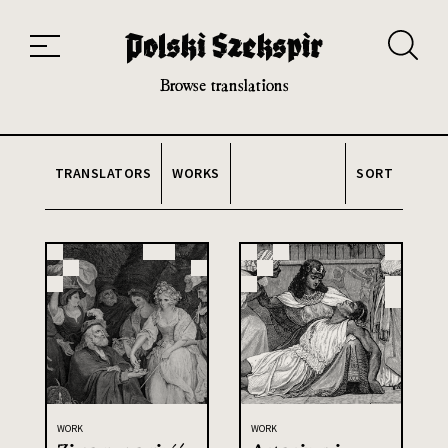
Works
Translators
Translations
About the Project
Team
Contact
Index
20th and 21st century module
Browse translations
TRANSLATORS
WORKS
SORT
WORK
WORK