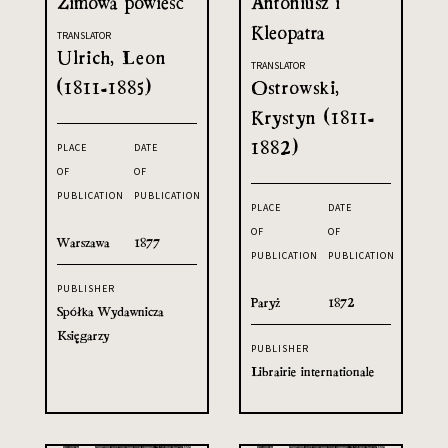
Zimowa powieść
Antoniusz i
Kleopatra
TRANSLATOR
Ulrich, Leon
TRANSLATOR
(1811-1885)
Ostrowski,
Krystyn (1811-
1882)
PLACE
DATE
OF
OF
PUBLICATION
PUBLICATION
PLACE
DATE
OF
OF
Warszawa
1877
PUBLICATION
PUBLICATION
PUBLISHER
Paryż
1872
Spółka Wydawnicza
Księgarzy
PUBLISHER
Librairie internationale