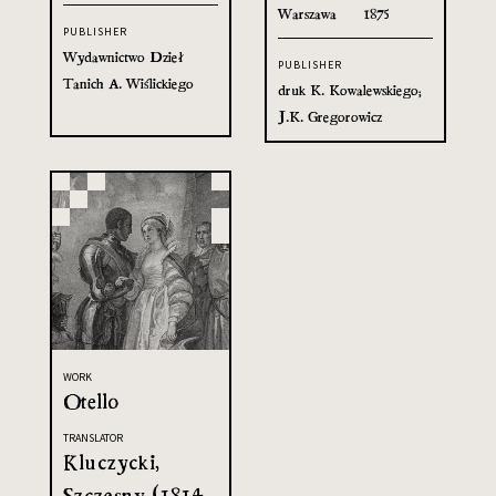
Warszawa
1875
PUBLISHER
Wydawnictwo Dzieł
PUBLISHER
Tanich A. Wiślickiego
druk K. Kowalewskiego;
J.K. Gregorowicz
WORK
Otello
TRANSLATOR
Kluczycki,
Szczęsny (1814-