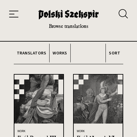
Works
Translators
Translations
About the Project
Team
Contact
Index
20th and 21st century module
Browse translations
TRANSLATORS
WORKS
SORT
WORK
WORK