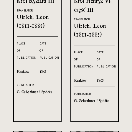
Król Ryszard III
Król Henryk VI,
część III
TRANSLATOR
Ulrich, Leon
TRANSLATOR
(1811-1885)
Ulrich, Leon
(1811-1885)
PLACE
DATE
OF
OF
PLACE
DATE
PUBLICATION
PUBLICATION
OF
OF
PUBLICATION
PUBLICATION
Kraków
1895
Kraków
1895
PUBLISHER
G. Gebethner i Spółka
PUBLISHER
G. Gebethner i Spółka