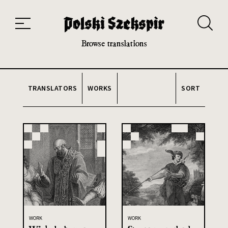
Works
Translators
Translations
About the Project
Team
Contact
Index
20th and 21st century module
Browse translations
TRANSLATORS
WORKS
SORT
WORK
WORK