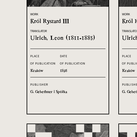
WORK
WORK
Król Ryszard III
Król H
TRANSLATOR
TRANSLATO
Ulrich, Leon (1811-1885)
Ulric
PLACE
DATE
PLACE
OF PUBLICATION
OF PUBLICATION
OF PUBLI
Kraków
1895
Kraków
PUBLISHER
PUBLISH
G. Gebethner i Spółka
G. Gebet