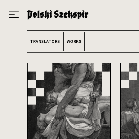
Works
Translators
Translations
About the Project
Team
Contact
Index
20
TRANSLATORS
WORKS