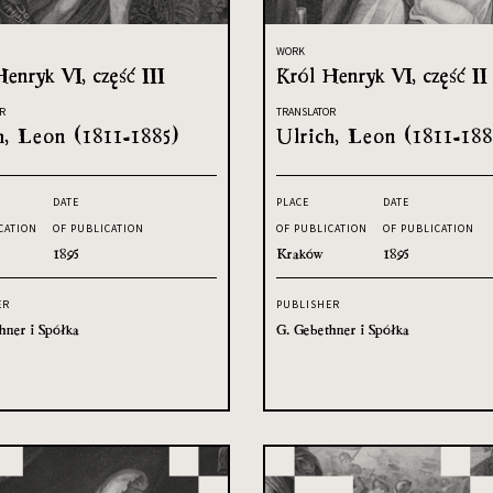
WORK
enryk VI, część III
Król Henryk VI, część II
R
TRANSLATOR
h, Leon (1811-1885)
Ulrich, Leon (1811-188
DATE
PLACE
DATE
CATION
OF PUBLICATION
OF PUBLICATION
OF PUBLICATION
1895
Kraków
1895
ER
PUBLISHER
hner i Spółka
G. Gebethner i Spółka