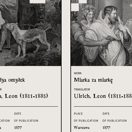
WORK
ya omyłek
Miarka za miarkę
R
TRANSLATOR
h, Leon (1811-1885)
Ulrich, Leon (1811-188
DATE
PLACE
DATE
CATION
OF PUBLICATION
OF PUBLICATION
OF PUBLICATION
a
1877
Warszawa
1877