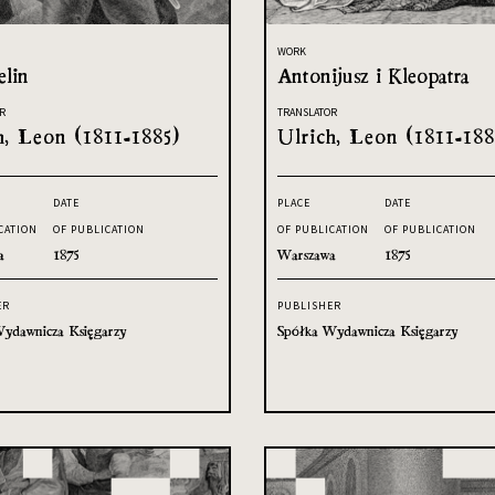
WORK
lin
Antonijusz i Kleopatra
R
TRANSLATOR
h, Leon (1811-1885)
Ulrich, Leon (1811-188
DATE
PLACE
DATE
CATION
OF PUBLICATION
OF PUBLICATION
OF PUBLICATION
a
1875
Warszawa
1875
ER
PUBLISHER
ydawnicza Księgarzy
Spółka Wydawnicza Księgarzy