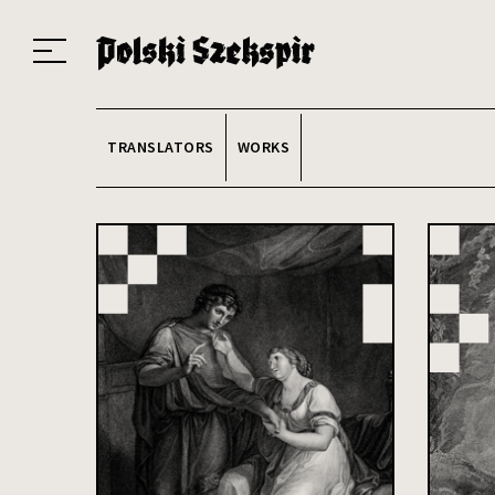
Works
Translators
Translations
About the Project
Team
Contact
Index
20
TRANSLATORS
WORKS